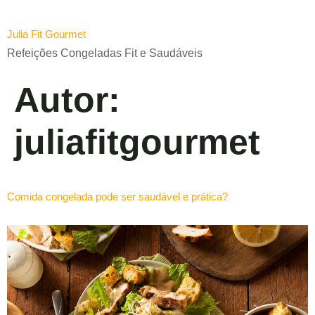
Julia Fit Gourmet
Refeições Congeladas Fit e Saudáveis
Autor:
juliafitgourmet
Comida congelada pode ser saudável e prática?